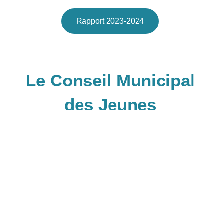
Rapport 2023-2024
Le Conseil Municipal
des Jeunes
Le Conseil Municipal des Jeunes (CMJ) de
Seyssinet-Pariset offre aux jeunes de la commune
l’opportunité de s’impliquer activement dans la vie
citoyenne et de contribuer au développement de
leur ville.
Chaque année, 24 jeunes volontaires (12 filles et
12 garçons), habitant la commune et scolarisés en
CM2, 6e ou 5e, rejoignent le CMJ. Cette instance