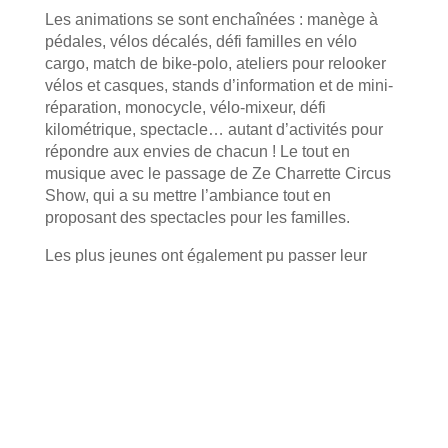
Les animations se sont enchaînées : manège à
pédales, vélos décalés, défi familles en vélo
cargo, match de bike-polo, ateliers pour relooker
vélos et casques, stands d’information et de mini-
réparation, monocycle, vélo-mixeur, défi
kilométrique, spectacle… autant d’activités pour
répondre aux envies de chacun ! Le tout en
musique avec le passage de Ze Charrette Circus
Show, qui a su mettre l’ambiance tout en
proposant des spectacles pour les familles.
Les plus jeunes ont également pu passer leur
permis vélo à travers un parcours inspiré du code
de la route, encadré par la Police Municipale. De
quoi pédaler en toute sécurité… et avec fierté !