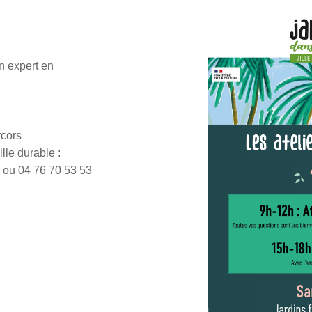
n expert en
rcors
ille durable :
r
ou 04 76 70 53 53