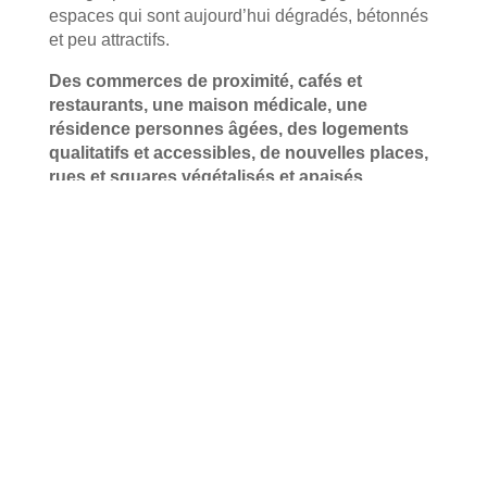
espaces qui sont aujourd’hui dégradés, bétonnés
et peu attractifs.
Des commerces de proximité, cafés et
restaurants, une maison médicale, une
résidence personnes âgées, des logements
qualitatifs et accessibles, de nouvelles places,
rues et squares végétalisés et apaisés,
viendront dessiner le « Cœur de Ville » qui
nous manque aujourd’hui.
Nous devons
imaginer la ville de demain pour nos enfants :
sûre, arborée, agréable et dynamique. Une ville
répondant aux enjeux climatiques, comme à ceux
du handicap et du vieillissement de la population.
Pour plus
d’information